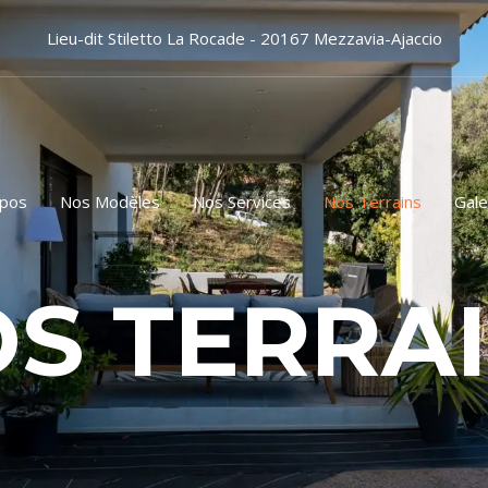
Lieu-dit Stiletto La Rocade - 20167 Mezzavia-Ajaccio
opos
Nos Modèles
Nos Services
Nos Terrains
Gale
S TERRA