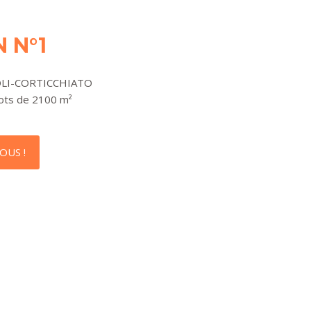
 N°1
OLI-CORTICCHIATO
Lots de 2100 m²
OUS !